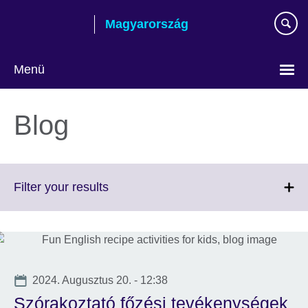
Skip
Magyarország
to
main
content
Menü
Válasszon
nyelvet!
Blog
Click
Filter your results
to
expand.
More
information
available.
Date
2024. Augusztus 20. - 12:38
Szórakoztató főzési tevékenységek