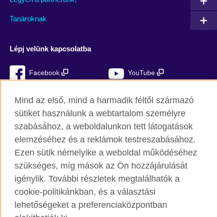
Tanároknak
Lépj velünk kapcsolatba
Facebook
YouTube
Instagram
Blog
Mind az első, mind a harmadik féltől származó
sütiket használunk a webtartalom személyre
RSS
TikTok
szabásához, a weboldalunkon tett látogatások
elemzéséhez és a reklámok testreszabásához.
Ezen sütik némelyike a weboldal működéséhez
British Council világszerte
szükséges, míg mások az Ön hozzájárulását
Adatvédelmi szabályzat
igénylik. További részletek megtalálhatók a
cookie-politikánkban, és a választási
Cookie
lehetőségeket a preferenciaközpontban
Honlaptérkép