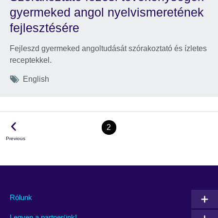
gyermeked angol nyelvismeretének
fejlesztésére
Fejleszd gyermeked angoltudását szórakoztató és ízletes
receptekkel.
Tags
English
2
Previous
Rólunk
Legyen a partnerünk!