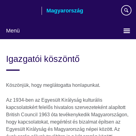
Skip
Magyarország
to
main
content
Menü
Válasszon
nyelvet!
Igazgatói köszöntő
Köszönjük, hogy meglátogatta honlapunkat.
Az 1934-ben az Egyesült Királyság kulturális
kapcsolatokért felelős hivatalos szervezeteként alapított
British Council 1963 óta tevékenykedik Magyarországon,
hogy kapcsolatokat, megértést és bizalmat építsen az
Egyesült Királyság és Magyarország népei között. Az