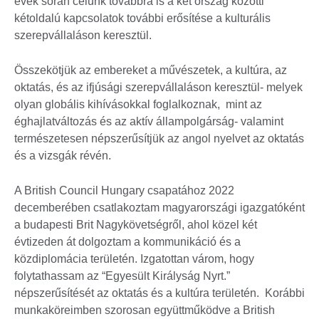
évek során célunk továbbra is a két ország közötti
kétoldalú kapcsolatok további erősítése a kulturális
szerepvállaláson keresztül.
Összekötjük az embereket a művészetek, a kultúra, az
oktatás, és az ifjúsági szerepvállaláson keresztül- melyek
olyan globális kihívásokkal foglalkoznak, mint az
éghajlatváltozás és az aktív állampolgárság- valamint
természetesen népszerűsítjük az angol nyelvet az oktatás
és a vizsgák révén.
A British Council Hungary csapatához 2022
decemberében csatlakoztam magyarországi igazgatóként
a budapesti Brit Nagykövetségről, ahol közel két
évtizeden át dolgoztam a kommunikáció és a
közdiplomácia területén. Izgatottan várom, hogy
folytathassam az “Egyesült Királyság Nyrt.”
népszerűsítését az oktatás és a kultúra területén. Korábbi
munkaköreimben szorosan együttműködve a British