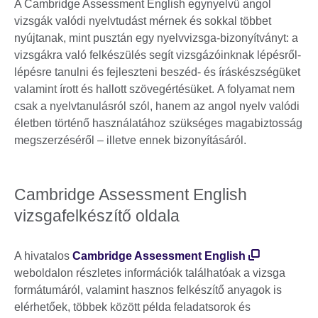
A Cambridge Assessment English egynyelvű angol
vizsgák valódi nyelvtudást mérnek és sokkal többet
nyújtanak, mint pusztán egy nyelvvizsga-bizonyítványt: a
vizsgákra való felkészülés segít vizsgázóinknak lépésről-
lépésre tanulni és fejleszteni beszéd- és íráskészségüket
valamint írott és hallott szövegértésüket. A folyamat nem
csak a nyelvtanulásról szól, hanem az angol nyelv valódi
életben történő használatához szükséges magabiztosság
megszerzéséről – illetve ennek bizonyításáról.
Cambridge Assessment English
vizsgafelkészítő oldala
A hivatalos
Cambridge Assessment English
weboldalon részletes információk találhatóak a vizsga
formátumáról, valamint hasznos felkészítő anyagok is
elérhetőek, többek között példa feladatsorok és