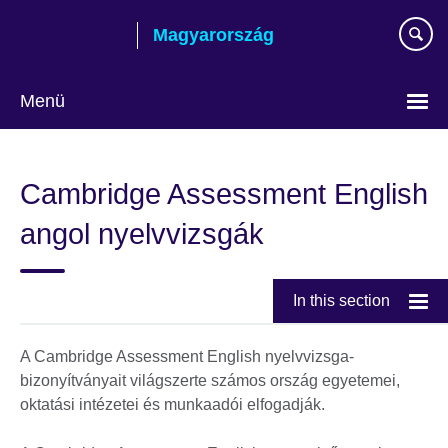
Skip
Magyarország
to
main
content
Menü
Válasszon
nyelvet!
Cambridge Assessment English
angol nyelvvizsgák
In this section
A Cambridge Assessment English nyelvvizsga-
bizonyítványait világszerte számos ország egyetemei,
oktatási intézetei és munkaadói elfogadják.