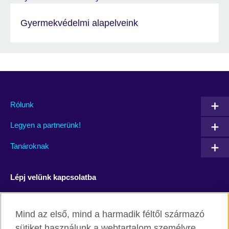
Gyermekvédelmi alapelveink
Rólunk
Legyen a partnerünk!
Tanároknak
Lépj velünk kapcsolatba
Facebook
YouTube
Mind az első, mind a harmadik féltől származó
Instagram
Blog
sütiket használunk a webtartalom személyre