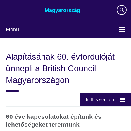
Skip
Magyarország
to
main
content
Menü
Válasszon
nyelvet!
Alapításának 60. évfordulóját
ünnepli a British Council
Magyarországon
In this section
60 éve kapcsolatokat építünk és
lehetőségeket teremtünk