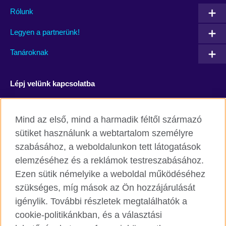
Rólunk
Legyen a partnerünk!
Tanároknak
Lépj velünk kapcsolatba
Facebook
YouTube
Mind az első, mind a harmadik féltől származó
Instagram
Blog
sütiket használunk a webtartalom személyre
szabásához, a weboldalunkon tett látogatások
RSS
TikTok
elemzéséhez és a reklámok testreszabásához.
Ezen sütik némelyike a weboldal működéséhez
szükséges, míg mások az Ön hozzájárulását
igénylik. További részletek megtalálhatók a
British Council világszerte
cookie-politikánkban, és a választási
Adatvédelmi szabályzat