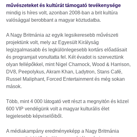
művészeteket és kultúrát támogató tevékenysége
mindig is híres volt, azonban 2008-ban a brit kultúra
valósággal berobbant a magyar köztudatba.
A Nagy Britmánia az egyik legsikeresebb művészeti
projektünk volt, mely az Egyesült Királyság
legizgalmasabb és legkülönlegesebb kortárs előadásait
és programjait vonultatta fel. Két évadot is szerveztünk
olyan fellépőkkel, mint Nigel Charnock, Wood & Harrison,
DV8, Peepolykus, Akram Khan, Ladytron, Stans Café,
Russel Maliphant, Forced Entertainment és még sokan
mások.
Több, mint 4 000 látogató vett részt a megnyitón és közel
600 VIP vendégünk volt a magyar kulturális élet
legjelesebb képviselőiből.
A médiakampány eredményeképp a Nagy Britmánia