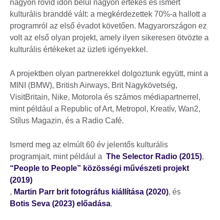
nagyon rövid időn belül nagyon értékes és ismert
kulturális branddé vált: a megkérdezettek 70%-a hallott a
programról az első évadot követően. Magyarországon ez
volt az első olyan projekt, amely ilyen sikeresen ötvözte a
kulturális értékeket az üzleti igényekkel.
A projektben olyan partnerekkel dolgoztunk együtt, mint a
MINI (BMW), British Airways, Brit Nagykövetség,
VisitBritain, Nike, Motorola és számos médiapartnerrel,
mint például a Republic of Art, Metropol, Kreatív, Wan2,
Stílus Magazin, és a Radio Café.
Ismerd meg az elmúlt 60 év jelentős kulturális
programjait, mint például a
The Selector Radio (2015)
,
“People to People” közösségi művészeti projekt
(2019)
,
Martin Parr brit fotográfus kiállítása (2020)
, és
Botis Seva (2023) előadása
.