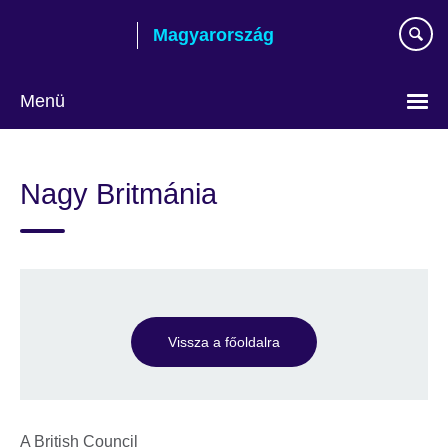
Skip
Magyarország
to
main
content
Menü
Válasszon
nyelvet!
Nagy Britmánia
Vissza a főoldalra
A British Council