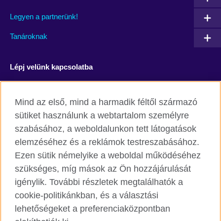
Legyen a partnerünk!
Tanároknak
Lépj velünk kapcsolatba
Facebook
YouTube
Mind az első, mind a harmadik féltől származó
Instagram
Blog
sütiket használunk a webtartalom személyre
szabásához, a weboldalunkon tett látogatások
RSS
TikTok
elemzéséhez és a reklámok testreszabásához.
Ezen sütik némelyike a weboldal működéséhez
szükséges, míg mások az Ön hozzájárulását
igénylik. További részletek megtalálhatók a
British Council világszerte
cookie-politikánkban, és a választási
Adatvédelmi szabályzat
lehetőségeket a preferenciaközpontban
Cookie