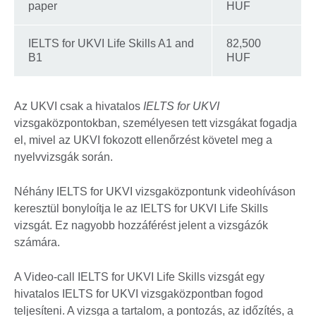
paper
HUF
IELTS for UKVI Life Skills A1 and
82,500
B1
HUF
Az UKVI csak a hivatalos
IELTS for UKVI
vizsgaközpontokban, személyesen tett vizsgákat fogadja
el, mivel az UKVI fokozott ellenőrzést követel meg a
nyelvvizsgák során.
Néhány IELTS for UKVI vizsgaközpontunk videohíváson
keresztül bonyloítja le az IELTS for UKVI Life Skills
vizsgát. Ez nagyobb hozzáférést jelent a vizsgázók
számára.
A Video-call IELTS for UKVI Life Skills vizsgát egy
hivatalos IELTS for UKVI vizsgaközpontban fogod
teljesíteni. A vizsga a tartalom, a pontozás, az időzítés, a