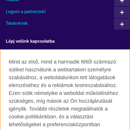
Legyen a partnerünk!
Tanároknak
Lépj velünk kapcsolatba
Facebook
YouTube
Mind az első, mind a harmadik féltől származó
Instagram
Blog
sütiket használunk a webtartalom személyre
szabásához, a weboldalunkon tett látogatások
RSS
TikTok
elemzéséhez és a reklámok testreszabásához.
Ezen sütik némelyike a weboldal működéséhez
szükséges, míg mások az Ön hozzájárulását
igénylik. További részletek megtalálhatók a
British Council világszerte
cookie-politikánkban, és a választási
Adatvédelmi szabályzat
lehetőségeket a preferenciaközpontban
Cookie