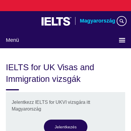
Skip
to
main
Magyarország
content
Menü
Válasszon
nyelvet!
IELTS for UK Visas and
Immigration vizsgák
Jelentkezz IELTS for UKVI vizsgára itt
Magyarország
Jelentkezés