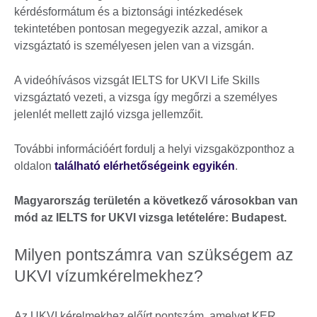
kérdésformátum és a biztonsági intézkedések
tekintetében pontosan megegyezik azzal, amikor a
vizsgáztató is személyesen jelen van a vizsgán.
A videóhívásos vizsgát IELTS for UKVI Life Skills
vizsgáztató vezeti, a vizsga így megőrzi a személyes
jelenlét mellett zajló vizsga jellemzőit.
További információért fordulj a helyi vizsgaközponthoz a
oldalon
található elérhetőségeink egyikén
.
Magyarország területén a következő városokban van
mód az IELTS for UKVI vizsga letételére: Budapest.
Milyen pontszámra van szükségem az
UKVI vízumkérelmekhez?
Az UKVI kérelmekhez előírt pontszám, amelyet KER