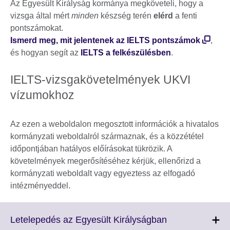
Az Egyesült Királyság kormánya megköveteli, hogy a
vizsga által mért
minden
készség terén
elérd
a fenti
pontszámokat.
Ismerd meg, mit jelentenek az IELTS pontszámok
,
és hogyan segít az
IELTS a felkészülésben
.
IELTS-vizsgakövetelmények UKVI
vízumokhoz
Az ezen a weboldalon megosztott információk a hivatalos
kormányzati weboldalról származnak, és a közzététel
időpontjában hatályos előírásokat tükrözik. A
követelmények megerősítéséhez kérjük, ellenőrizd a
kormányzati weboldalt vagy egyeztess az elfogadó
intézményeddel.
Click
Letelepedés az Egyesült Királyságban