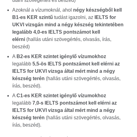
utáni szövegértés és beszéd)
Azoknál a vízumoknál, ahol
négy készségből kell
B1-es KER szintű
tudást igazolni, az
IELTS for
UKVI vizsgán mind a négy készség tekintetében
legalább 4,0-es IELTS pontszámot kell
elérni
(hallás utáni szövegértés, olvasás, írás,
beszéd)
A
B2-es KER szintet igénylő vízumokhoz
legalább
5,5-ös IELTS pontszámot kell elérni az
IELTS for UKVI vizsga által mért mind a négy
készség terén
(hallás utáni szövegértés, olvasás,
írás, beszéd).
A
C1-es KER szintet igénylő vízumokhoz
legalább
7,0-s IELTS pontszámot kell elérni az
IELTS for UKVI vizsga által mért mind a négy
készség terén
(hallás utáni szövegértés, olvasás,
írás, beszéd).