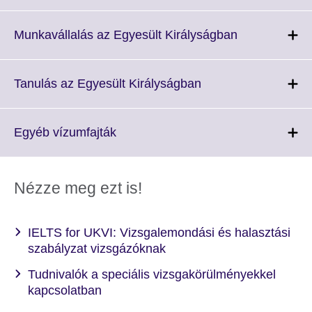
to
expand.
More
Click
Munkavállalás az Egyesült Királyságban
information
to
available.
expand.
More
Click
Tanulás az Egyesült Királyságban
information
to
available.
expand.
More
Click
Egyéb vízumfajták
information
to
available.
expand.
More
Nézze meg ezt is!
information
available.
IELTS for UKVI: Vizsgalemondási és halasztási
szabályzat vizsgázóknak
Tudnivalók a speciális vizsgakörülményekkel
kapcsolatban