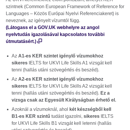
szintnek (Common European Framework of Reference for
Languages – Közös Európai Nyelvi Referenciakeret) is
neveznek, az igényelt vízumtól függ.
(Látogass el a GOV.UK webhelyre az angol
nyelvtudás igazolásával kapcsolatos további
útmutatásért.)
Az
A1-es KER szintet igénylő vízumokhoz
sikeres
IELTS for UKVI Life Skills A1 vizsgát kell
tenni (hallás utáni szövegértés és beszéd).
Az
A2-es KER szintet igénylő vízumokhoz
sikeres
IELTS for UKVI Life Skills A2 vizsgát kell
tenni (hallás utáni szövegértés és beszéd).
Ez a
vizsga csak az Egyesült Királyságban érhető el.
Azoknál a vízumoknál, ahol
két készségből kell
B1-es KER szintű
tudást igazolni,
sikeres
IELTS
for UKVI Life Skills B1 vizsgát kell letenni (hallás