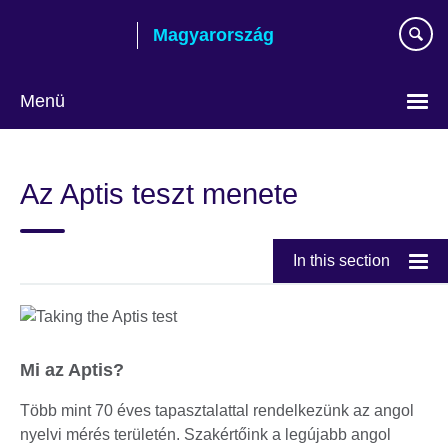
Skip
Magyarország
to
main
content
Menü
Válasszon
nyelvet!
Az Aptis teszt menete
In this section
Mi az Aptis?
Több mint 70 éves tapasztalattal rendelkezünk az angol
nyelvi mérés területén. Szakértőink a legújabb angol