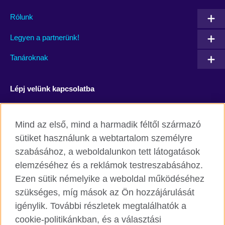
Rólunk
Legyen a partnerünk!
Tanároknak
Lépj velünk kapcsolatba
Facebook
YouTube
Mind az első, mind a harmadik féltől származó
Instagram
Blog
sütiket használunk a webtartalom személyre
szabásához, a weboldalunkon tett látogatások
RSS
TikTok
elemzéséhez és a reklámok testreszabásához.
Ezen sütik némelyike a weboldal működéséhez
szükséges, míg mások az Ön hozzájárulását
igénylik. További részletek megtalálhatók a
British Council világszerte
cookie-politikánkban, és a választási
Adatvédelmi szabályzat