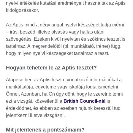
nyelvi értékelés kutatási eredményeit használták az Aptis
kidolgozásakor.
Az Aptis mind a négy angol nyelvi készséget tudja mérni
– írás, beszéd, illetve olvasás vagy hallás utáni
szövegértés. Ezeken kívül nyelvtan és szókincs tesztet is
tartalmaz. A megrendelőtől (pl. munkáltató, tréner) függ,
hogy milyen nyelvi készségeket tartalmaz a teszt.
Hogyan tehetem le az Aptis tesztet?
Alapesetben az Aptis tesztre vonatkozó információkat a
munkáltatója, egyeteme vagy iskolája fogja ismertetni
Önnel. Azonban, ha Ön úgy dönt, hogy le szeretné tenni
ezt a vizsgát, közvetlenül a
British Council-nál
is
érdeklődhet, és ebben az esetben rajtunk keresztül tud
jelentkezni illetve vizsgázni.
Mit jelentenek a pontszámaim?