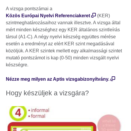
A vizsga pontszámai a
Közös Európai Nyelvi Referenciakeret
(KER)
szintmeghatározásaihoz vannak illesztve. A vizsga által
mért minden készséghez egy KER általános szintleírás
társul (A1-C). A négy nyelvi készség együttes mérése
esetén a eredményt az elért KER szint megadásával
közöljük. A KER szintek mellett egy alkalmassági szintet
mutató pontszámot is kap (0-50) minden vizsgált nyelvi
készségre.
Nézze meg milyen az Aptis vizsgabizonyítvány.
Hogy készüljek a vizsgára?