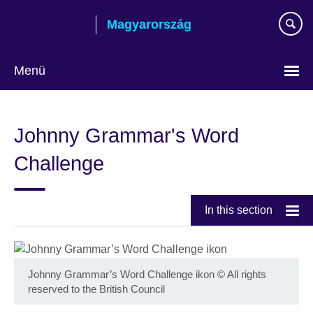
Skip
Magyarország
to
main
content
Menü
Válasszon
nyelvet!
Johnny Grammar's Word
Challenge
In this section
Johnny Grammar’s Word Challenge ikon
©
All rights
reserved to the British Council