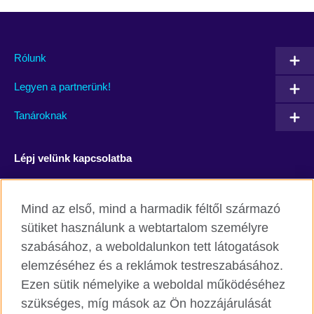
Rólunk
Legyen a partnerünk!
Tanároknak
Lépj velünk kapcsolatba
Facebook
YouTube
Mind az első, mind a harmadik féltől származó
Instagram
Blog
sütiket használunk a webtartalom személyre
szabásához, a weboldalunkon tett látogatások
RSS
TikTok
elemzéséhez és a reklámok testreszabásához.
Ezen sütik némelyike a weboldal működéséhez
szükséges, míg mások az Ön hozzájárulását