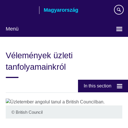
Skip
Magyarország
to
main
content
Menü
Válasszon
nyelvet!
Vélemények üzleti
tanfolyamainkról
In this section
©
British Council