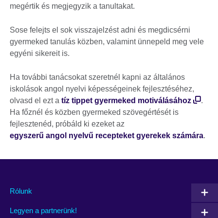
megértik és megjegyzik a tanultakat.
Sose felejts el sok visszajelzést adni és megdicsérni
gyermeked tanulás közben, valamint ünnepeld meg vele
egyéni sikereit is.
Ha további tanácsokat szeretnél kapni az általános
iskolások angol nyelvi képességeinek fejlesztéséhez,
olvasd el ezt a
tíz tippet gyermeked motiválásához
.
Ha főznél és közben gyermeked szövegértését is
fejlesztenéd, próbáld ki ezeket az
egyszerű angol nyelvű recepteket gyerekek számára
.
Rólunk
Legyen a partnerünk!