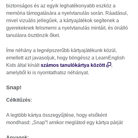
biztonságos és az egyik leghatékonyabb eszköz a
memória támogatására a nyelvtanulás során. Ráadásul,
mivel vizuális jellegűek, a kártyajátékok segítenek a
gyerekeknek felismerni a nyelvtanulás mintáit, és önálló
tanulásra ösztönzik őket.
Íme néhány a legnépszerűbb kártyajátékunk közül,
emellett azt javasoljuk, hogy böngéssz a LearnEnglish
Kids által kínált
számos tanulókártya között
,
amelyből ki is nyomtathatsz néhányat.
Snap!
Célkitűzés:
A legtöbb kártya összegyűjtése, hogy elsőként
mondhasd: „Snap”! amikor meglátod egy kártya párját
Anyagok: