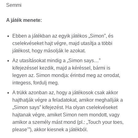
Semmi
A játék menete:
Ebben a játékban az egyik játékos „Simon”, és
cselekvéseket hajt végre, majd utasítja a többi
játékost, hogy másolják le azokat.
Az utasításokat mindig a „Simon says…”
kifejezéssel kezdik, majd a kéréssel, bármi is
legyen az. Simon mondja: érintsd meg az orrodat,
integess, fordulj meg.
A trükk azonban az, hogy a játékosok csak akkor
hajthatják végre a feladatokat, amikor meghallják a
„Simon says” kifejezést. Ha olyan cselekvéseket
hajtanak végre, amiket Simon nem mondott, vagy
amikor a személy mást mond (pl.: „Touch your toes,
please’”), akkor kiesnek a játékból.