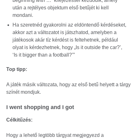
beginning with …” kifejezéssel kezdődik, amely
után a rejtélyes objektum első betűjét ki kell
mondani.
Ha szeretnéd gyakorolni az eldöntendő kérdéseket,
akkor azt a változatot is játszhatod, amelyben a
játékosok akár tíz kérdést is feltehetnek, például
olyat is kérdezhetnek, hogy „Is it outside the car?’,
‘Is it bigger than a football?’”
Top tipp:
A játék másik változata, hogy az első betű helyett a tárgy
színét mondjuk.
I went shopping and I got
Célkitűzés:
Hogy a lehető legtöbb tárgyat megjegyezd a