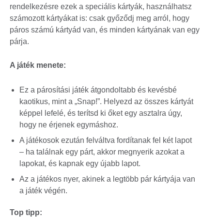
rendelkezésre ezek a speciális kártyák, használhatsz
számozott kártyákat is: csak győződj meg arról, hogy
páros számú kártyád van, és minden kártyának van egy
párja.
A játék menete:
Ez a párosítási játék átgondoltabb és kevésbé
kaotikus, mint a „Snap!”. Helyezd az összes kártyát
képpel lefelé, és terítsd ki őket egy asztalra úgy,
hogy ne érjenek egymáshoz.
A játékosok ezután felváltva fordítanak fel két lapot
– ha találnak egy párt, akkor megnyerik azokat a
lapokat, és kapnak egy újabb lapot.
Az a játékos nyer, akinek a legtöbb pár kártyája van
a játék végén.
Top tipp: