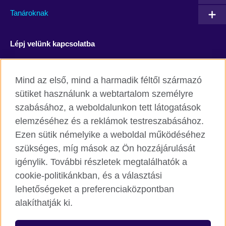
Tanároknak
Lépj velünk kapcsolatba
Facebook
YouTube
Mind az első, mind a harmadik féltől származó
Instagram
Blog
sütiket használunk a webtartalom személyre
szabásához, a weboldalunkon tett látogatások
RSS
TikTok
elemzéséhez és a reklámok testreszabásához.
Ezen sütik némelyike a weboldal működéséhez
szükséges, míg mások az Ön hozzájárulását
igénylik. További részletek megtalálhatók a
British Council világszerte
cookie-politikánkban, és a választási
Adatvédelmi szabályzat
lehetőségeket a preferenciaközpontban
Cookie
alakíthatják ki.
Honlaptérkép