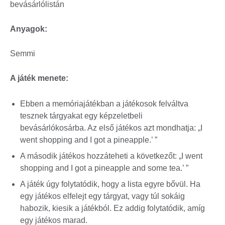
bevásárlólistán
Anyagok:
Semmi
A játék menete:
Ebben a memóriajátékban a játékosok felváltva
tesznek tárgyakat egy képzeletbeli
bevásárlókosárba. Az első játékos azt mondhatja: „I
went shopping and I got a pineapple.’ ”
A második játékos hozzáteheti a következőt: „I went
shopping and I got a pineapple and some tea.’ ”
A játék úgy folytatódik, hogy a lista egyre bővül. Ha
egy játékos elfelejt egy tárgyat, vagy túl sokáig
habozik, kiesik a játékból. Ez addig folytatódik, amíg
egy játékos marad.