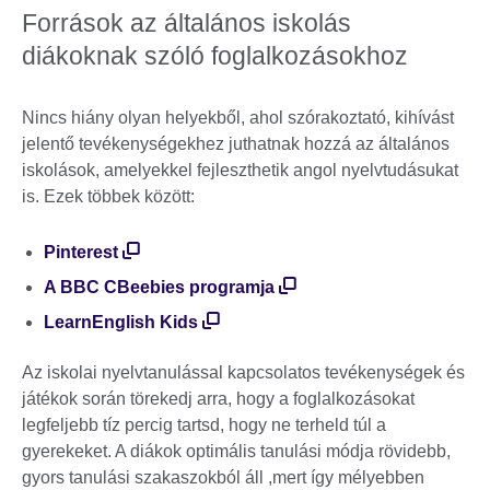
Források az általános iskolás
diákoknak szóló foglalkozásokhoz
Nincs hiány olyan helyekből, ahol szórakoztató, kihívást
jelentő tevékenységekhez juthatnak hozzá az általános
iskolások, amelyekkel fejleszthetik angol nyelvtudásukat
is. Ezek többek között:
Pinterest
A BBC CBeebies programja
LearnEnglish Kids
Az iskolai nyelvtanulással kapcsolatos tevékenységek és
játékok során törekedj arra, hogy a foglalkozásokat
legfeljebb tíz percig tartsd, hogy ne terheld túl a
gyerekeket. A diákok optimális tanulási módja rövidebb,
gyors tanulási szakaszokból áll ,mert így mélyebben