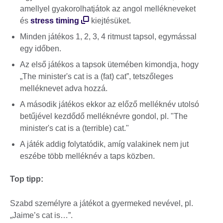
amellyel gyakorolhatjátok az angol mellékneveket
és
stress timing
kiejtésüket.
Minden játékos 1, 2, 3, 4 ritmust tapsol, egymással
egy időben.
Az első játékos a tapsok ütemében kimondja, hogy
„The minister's cat is a (fat) cat”, tetszőleges
melléknevet adva hozzá.
A második játékos ekkor az előző melléknév utolsó
betűjével kezdődő melléknévre gondol, pl. "The
minister's cat is a (terrible) cat."
A játék addig folytatódik, amíg valakinek nem jut
eszébe több melléknév a taps közben.
Top tipp:
Szabd személyre a játékot a gyermeked nevével, pl.
„Jaime’s cat is…”.