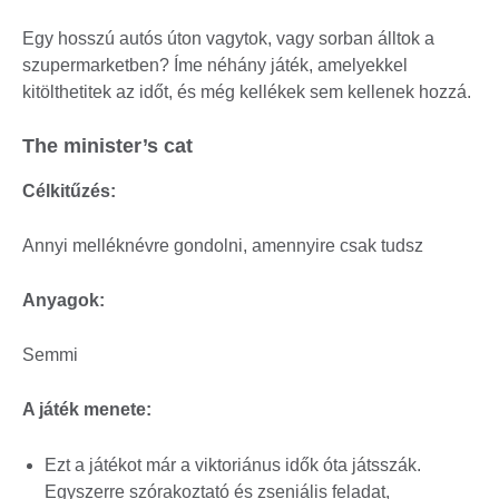
Egy hosszú autós úton vagytok, vagy sorban álltok a
szupermarketben? Íme néhány játék, amelyekkel
kitölthetitek az időt, és még kellékek sem kellenek hozzá.
The minister’s cat
Célkitűzés:
Annyi melléknévre gondolni, amennyire csak tudsz
Anyagok:
Semmi
A játék menete:
Ezt a játékot már a viktoriánus idők óta játsszák.
Egyszerre szórakoztató és zseniális feladat,