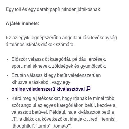
Egy toll és egy darab papír minden játékosnak
A játék menete:
Ez az egyik legnépszerűbb angoltanulási tevékenység
általános iskolás diákok számára.
Először válassz öt kategóriát, például érzések,
sport, melléknevek, zöldségek és gyümölcsök.
Ezután válassz ki egy betűt véletlenszerűen
kihúzva a táskából, vagy egy
online véletlenszerű kiválasztóval
.
Kérd meg a játékosokat, hogy írjanak le minél több
szót angolul az egyes kategóriákon belül, kezdve a
választott betűvel. Például, ha a kiválasztott betű a
„T”, a diákok a következőket írhatják: „tired’, ‘tennis’,
‘thoughtful’, ‘turnip”, „tomato’”.