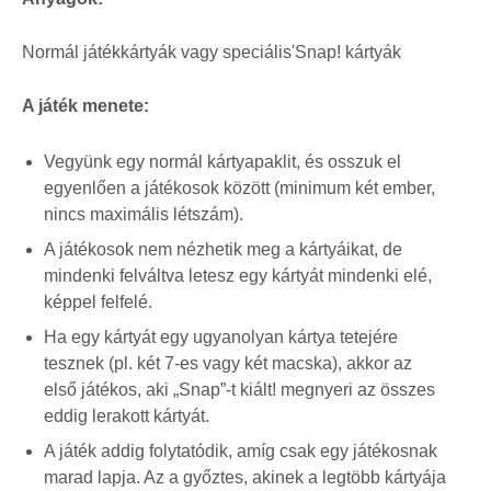
Normál játékkártyák vagy speciális'Snap! kártyák
A játék menete:
Vegyünk egy normál kártyapaklit, és osszuk el
egyenlően a játékosok között (minimum két ember,
nincs maximális létszám).
A játékosok nem nézhetik meg a kártyáikat, de
mindenki felváltva letesz egy kártyát mindenki elé,
képpel felfelé.
Ha egy kártyát egy ugyanolyan kártya tetejére
tesznek (pl. két 7-es vagy két macska), akkor az
első játékos, aki „Snap”-t kiált! megnyeri az összes
eddig lerakott kártyát.
A játék addig folytatódik, amíg csak egy játékosnak
marad lapja. Az a győztes, akinek a legtöbb kártyája