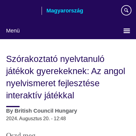
Skip
Magyarország
to
main
content
Menü
Válasszon
nyelvet!
Szórakoztató nyelvtanuló
játékok gyerekeknek: Az angol
nyelvismeret fejlesztése
interaktív játékkal
By
British Council Hungary
2024. Augusztus 20. - 12:48
Oszd meg