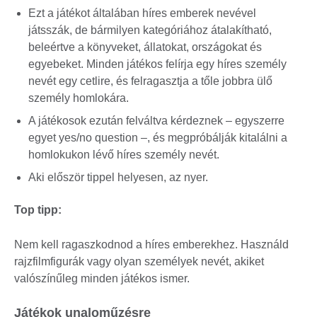
Ezt a játékot általában híres emberek nevével
játsszák, de bármilyen kategóriához átalakítható,
beleértve a könyveket, állatokat, országokat és
egyebeket. Minden játékos felírja egy híres személy
nevét egy cetlire, és felragasztja a tőle jobbra ülő
személy homlokára.
A játékosok ezután felváltva kérdeznek – egyszerre
egyet yes/no question –, és megpróbálják kitalálni a
homlokukon lévő híres személy nevét.
Aki először tippel helyesen, az nyer.
Top tipp:
Nem kell ragaszkodnod a híres emberekhez. Használd
rajzfilmfigurák vagy olyan személyek nevét, akiket
valószínűleg minden játékos ismer.
Játékok unaloműzésre