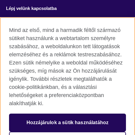
Lépj velünk kapcsolatba
Facebook
YouTube
Mind az első, mind a harmadik féltől származó
Instagram
Blog
sütiket használunk a webtartalom személyre
szabásához, a weboldalunkon tett látogatások
RSS
TikTok
elemzéséhez és a reklámok testreszabásához.
Ezen sütik némelyike a weboldal működéséhez
szükséges, míg mások az Ön hozzájárulását
igénylik. További részletek megtalálhatók a
British Council világszerte
cookie-politikánkban, és a választási
Adatvédelmi szabályzat
lehetőségeket a preferenciaközpontban
Cookie
alakíthatják ki.
Honlaptérkép
Hozzájárulok a sütik használatához
© 2026 British Council
The United Kingdom’s international organisation for cultural