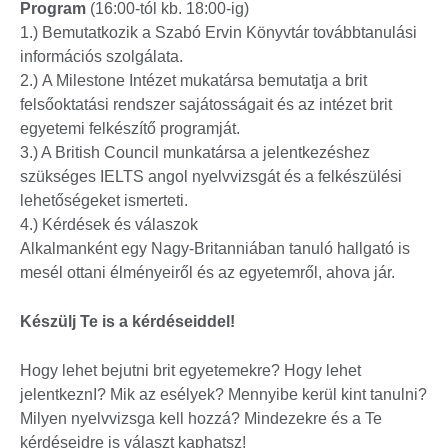
Program
(16:00-tól kb. 18:00-ig)
1.) Bemutatkozik a Szabó Ervin Könyvtár továbbtanulási
információs szolgálata.
2.) A Milestone Intézet mukatársa bemutatja a brit
felsőoktatási rendszer sajátosságait és az intézet brit
egyetemi felkészítő programját.
3.) A British Council munkatársa a jelentkezéshez
szükséges IELTS angol nyelvvizsgát és a felkészülési
lehetőségeket ismerteti.
4.) Kérdések és válaszok
Alkalmanként egy Nagy-Britanniában tanuló hallgató is
mesél ottani élményeiről és az egyetemről, ahova jár.
Készülj Te is a kérdéseiddel!
Hogy lehet bejutni brit egyetemekre? Hogy lehet
jelentkeznI? Mik az esélyek? Mennyibe kerül kint tanulni?
Milyen nyelvvizsga kell hozzá? Mindezekre és a Te
kérdéseidre is választ kaphatsz!