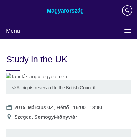
Skip
Magyarország
to
main
content
Menü
Válasszon
nyelvet!
Study in the UK
©
All rights reserved to the British Council
Date
2015. Március 02., Hétfő -
16:00
-
18:00
Helyszín
Szeged, Somogyi-könyvtár