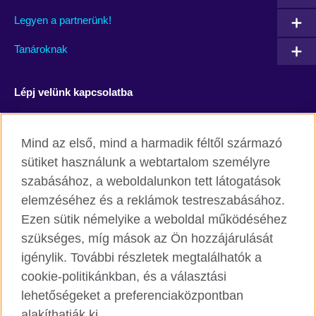
Legyen a partnerünk!
Tanároknak
Lépj velünk kapcsolatba
Facebook
YouTube
Mind az első, mind a harmadik féltől származó
Instagram
Blog
sütiket használunk a webtartalom személyre
szabásához, a weboldalunkon tett látogatások
RSS
TikTok
elemzéséhez és a reklámok testreszabásához.
Ezen sütik némelyike a weboldal működéséhez
szükséges, míg mások az Ön hozzájárulását
igénylik. További részletek megtalálhatók a
British Council világszerte
cookie-politikánkban, és a választási
Adatvédelmi szabályzat
lehetőségeket a preferenciaközpontban
Cookie
alakíthatják ki.