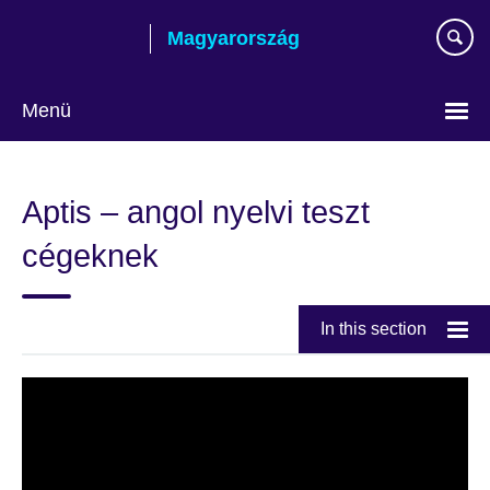
Skip
Magyarország
to
main
content
Menü
Válasszon
nyelvet!
Aptis – angol nyelvi teszt
cégeknek
In this section