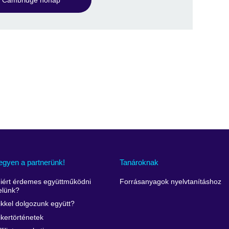
egyen a partnerünk!
Tanároknak
iért érdemes együttműködni
Forrásanyagok nyelvtanításhoz
elünk?
ikkel dolgozunk együtt?
ikertörténetek