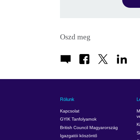
Oszd meg
Rólunk
L
Kapcsolat
M
v
GYIK Tanfolyamok
K
British Council Magyarország
S
Igazgatói köszöntő