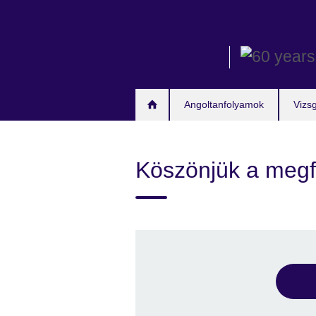
Skip
to
main
content
Angoltanfolyamok
Vizs
Köszönjük a megf