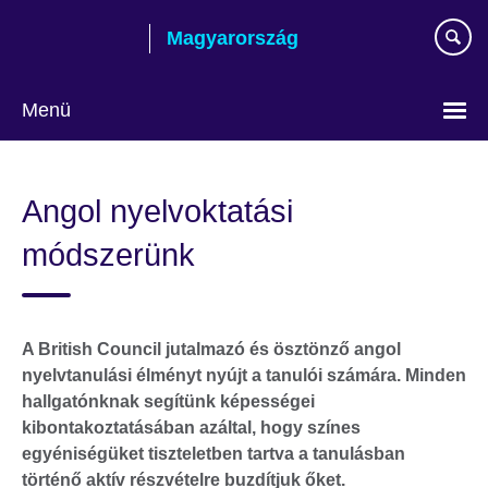
Skip
Magyarország
to
main
content
Menü
Válasszon
nyelvet!
Angol nyelvoktatási
módszerünk
A British Council jutalmazó és ösztönző angol
nyelvtanulási élményt nyújt a tanulói számára. Minden
hallgatónknak segítünk képességei
kibontakoztatásában azáltal, hogy színes
egyéniségüket tiszteletben tartva a tanulásban
történő aktív részvételre buzdítjuk őket.