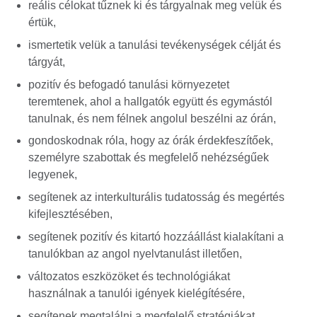
reális célokat tűznek ki és tárgyalnak meg velük és
értük,
ismertetik velük a tanulási tevékenységek célját és
tárgyát,
pozitív és befogadó tanulási környezetet
teremtenek, ahol a hallgatók együtt és egymástól
tanulnak, és nem félnek angolul beszélni az órán,
gondoskodnak róla, hogy az órák érdekfeszítőek,
személyre szabottak és megfelelő nehézségűek
legyenek,
segítenek az interkulturális tudatosság és megértés
kifejlesztésében,
segítenek pozitív és kitartó hozzáállást kialakítani a
tanulókban az angol nyelvtanulást illetően,
változatos eszközöket és technológiákat
használnak a tanulói igények kielégítésére,
segítenek megtalálni a megfelelő stratégiákat,