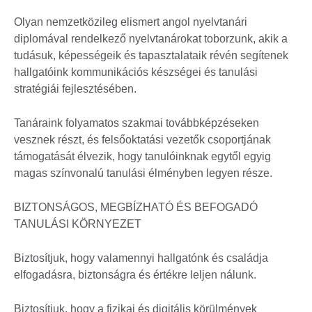
Olyan nemzetközileg elismert angol nyelvtanári
diplomával rendelkező nyelvtanárokat toborzunk, akik a
tudásuk, képességeik és tapasztalataik révén segítenek
hallgatóink kommunikációs készségei és tanulási
stratégiái fejlesztésében.
Tanáraink folyamatos szakmai továbbképzéseken
vesznek részt, és felsőoktatási vezetők csoportjának
támogatását élvezik, hogy tanulóinknak egytől egyig
magas színvonalú tanulási élményben legyen része.
BIZTONSÁGOS, MEGBÍZHATÓ ÉS BEFOGADÓ
TANULÁSI KÖRNYEZET
Biztosítjuk, hogy valamennyi hallgatónk és családja
elfogadásra, biztonságra és értékre leljen nálunk.
Biztosítjuk, hogy a fizikai és digitális körülmények