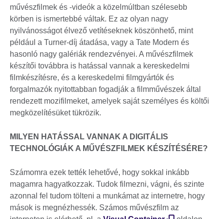
művészfilmek és -videók a közelmúltban szélesebb
körben is ismertebbé váltak. Ez az olyan nagy
nyilvánosságot élvező vetítéseknek köszönhető, mint
például a Turner-díj átadása, vagy a Tate Modern és
hasonló nagy galériák rendezvényei. A művészfilmek
készítői továbbra is hatással vannak a kereskedelmi
filmkészítésre, és a kereskedelmi filmgyártók és
forgalmazók nyitottabban fogadják a filmművészek által
rendezett mozifilmeket, amelyek saját személyes és költői
megközelítésüket tükrözik.
MILYEN HATÁSSAL VANNAK A DIGITÁLIS
TECHNOLÓGIÁK A MŰVÉSZFILMEK KÉSZÍTÉSÉRE?
Számomra ezek tették lehetővé, hogy sokkal inkább
magamra hagyatkozzak. Tudok filmezni, vágni, és szinte
azonnal fel tudom tölteni a munkámat az internetre, hogy
mások is megnézhessék. Számos művészfilm az