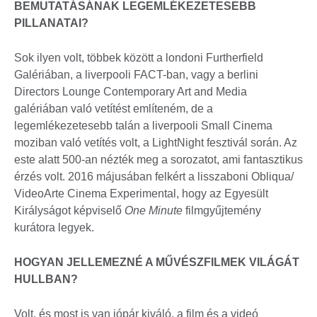
BEMUTATÁSÁNAK LEGEMLÉKEZETESEBB
PILLANATAI?
Sok ilyen volt, többek között a londoni Furtherfield
Galériában, a liverpooli FACT-ban, vagy a berlini
Directors Lounge Contemporary Art and Media
galériában való vetítést említeném, de a
legemlékezetesebb talán a liverpooli Small Cinema
moziban való vetítés volt, a LightNight fesztivál során. Az
este alatt 500-an nézték meg a sorozatot, ami fantasztikus
érzés volt. 2016 májusában felkért a lisszaboni Obliqua/
VideoArte Cinema Experimental, hogy az Egyesült
Királyságot képviselő
One Minute
filmgyűjtemény
kurátora legyek.
HOGYAN JELLEMEZNÉ A MŰVÉSZFILMEK VILÁGÁT
HULLBAN?
Volt, és most is van jópár kiváló, a film és a videó