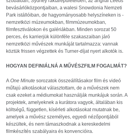
szobáiban, Sydney raktárépületeiben, az angliai Leeds
bevásárlóközpontjaiban, a walesi Snowdonia Nemzeti
Park istállóiban, de hagyományosabb helyszíneken is -
nemzetközi múzeumokban, filmmúzeumokban,
filmfesztiválokon és galériákban. Minden sorozat 50
perces, és karrierjük különféle szakaszaiban járó
nemzetközi művészek munkáját tartalmazza: vannak
köztük frissen végzettek és Turner-díjat nyert alkotók is.
HOGYAN DEFINIÁLNÁ A MŰVÉSZFILM FOGALMÁT?
A
One Minute
sorozatok összeállításakor film és videó
műfajú alkotásokat választottam, de a művészek nem
csak ezeket a médiumokat használják munkájuk során. A
projektek, amelyeknek a kurátora vagyok, általában kis
költségű, független, kísérleti alkotásokat mutatnak be,
amelyek a művész személyes, egyedi nézőpontjából
készültek, és nem támaszkodnak a kereskedelmi
filmkészítés szabályaira és konvencióira.