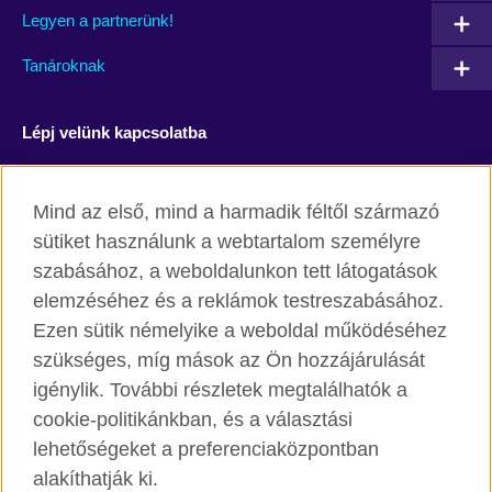
Legyen a partnerünk!
Tanároknak
Lépj velünk kapcsolatba
Facebook
YouTube
Mind az első, mind a harmadik féltől származó
Instagram
Blog
sütiket használunk a webtartalom személyre
szabásához, a weboldalunkon tett látogatások
RSS
TikTok
elemzéséhez és a reklámok testreszabásához.
Ezen sütik némelyike a weboldal működéséhez
szükséges, míg mások az Ön hozzájárulását
igénylik. További részletek megtalálhatók a
British Council világszerte
cookie-politikánkban, és a választási
Adatvédelmi szabályzat
lehetőségeket a preferenciaközpontban
Cookie
alakíthatják ki.
Honlaptérkép