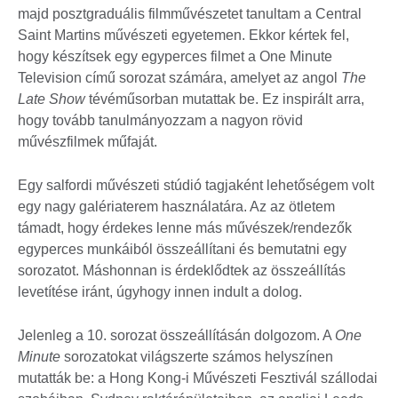
majd posztgraduális filmművészetet tanultam a Central
Saint Martins művészeti egyetemen. Ekkor kértek fel,
hogy készítsek egy egyperces filmet a One Minute
Television című sorozat számára, amelyet az angol
The
Late Show
tévéműsorban mutattak be. Ez inspirált arra,
hogy tovább tanulmányozzam a nagyon rövid
művészfilmek műfaját.
Egy salfordi művészeti stúdió tagjaként lehetőségem volt
egy nagy galériaterem használatára. Az az ötletem
támadt, hogy érdekes lenne más művészek/rendezők
egyperces munkáiból összeállítani és bemutatni egy
sorozatot. Máshonnan is érdeklődtek az összeállítás
levetítése iránt, úgyhogy innen indult a dolog.
Jelenleg a 10. sorozat összeállításán dolgozom. A
One
Minute
sorozatokat világszerte számos helyszínen
mutatták be: a Hong Kong-i Művészeti Fesztivál szállodai