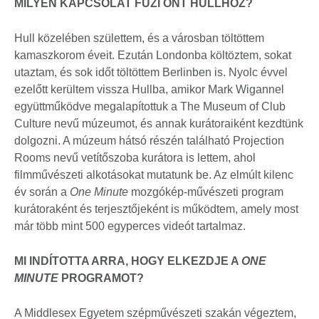
MILYEN KAPCSOLAT FŰZI ÖNT HULLHOZ?
Hull közelében születtem, és a városban töltöttem
kamaszkorom éveit. Ezután Londonba költöztem, sokat
utaztam, és sok időt töltöttem Berlinben is. Nyolc évvel
ezelőtt kerültem vissza Hullba, amikor Mark Wigannel
együttműködve megalapítottuk a The Museum of Club
Culture nevű múzeumot, és annak kurátoraiként kezdtünk
dolgozni. A múzeum hátsó részén található Projection
Rooms nevű vetítőszoba kurátora is lettem, ahol
filmművészeti alkotásokat mutatunk be. Az elmúlt kilenc
év során a
One Minute
mozgókép-művészeti program
kurátoraként és terjesztőjeként is működtem, amely most
már több mint 500 egyperces videót tartalmaz.
MI INDÍTOTTA ARRA, HOGY ELKEZDJE A
ONE
MINUTE
PROGRAMOT?
A Middlesex Egyetem szépművészeti szakán végeztem,