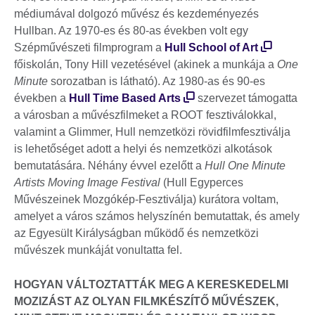
médiumával dolgozó művész és kezdeményezés
Hullban. Az 1970-es és 80-as években volt egy
Szépművészeti filmprogram a
Hull School of Art
főiskolán, Tony Hill vezetésével (akinek a munkája a
One
Minute
sorozatban is látható). Az 1980-as és 90-es
években a
Hull Time Based Arts
szervezet támogatta
a városban a művészfilmeket a ROOT fesztiválokkal,
valamint a Glimmer, Hull nemzetközi rövidfilmfesztiválja
is lehetőséget adott a helyi és nemzetközi alkotások
bemutatására. Néhány évvel ezelőtt a
Hull One Minute
Artists Moving Image Festival
(Hull Egyperces
Művészeinek Mozgókép-Fesztiválja) kurátora voltam,
amelyet a város számos helyszínén bemutattak, és amely
az Egyesült Királyságban működő és nemzetközi
művészek munkáját vonultatta fel.
HOGYAN VÁLTOZTATTÁK MEG A KERESKEDELMI
MOZIZÁST AZ OLYAN FILMKÉSZÍTŐ MŰVÉSZEK,