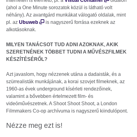
interneten is elérhető, pl. a
Visual Container
oldalon
(ahol a One Minute sorozatok közül is látható volt
néhány). Az avantgárd munkákat válogató oldalak, mint
pl. az
Ubuweb
is nagyszerű forrása ezeknek az
alkotásoknak.
MILYEN TANÁCSOT TUD ADNI AZOKNAK, AKIK
SZERETNÉNEK TÖBBET TUDNI A MŰVÉSZFILMEK
KÉSZÍTÉSÉRŐL?
Azt javaslom, hogy nézzenek utána a dadaisták, és a
szürrealisták munkájának, a korai szovjet filmeknek, az
1960-as évek underground kísérleti rendezőinek,
valamint a bővebben értelmezett film- és
videóművészetnek. A Shoot Shoot Shoot, a London
Filmmakers Co-op archívuma is nagyszerű kiindulópont.
Nézze meg ezt is!