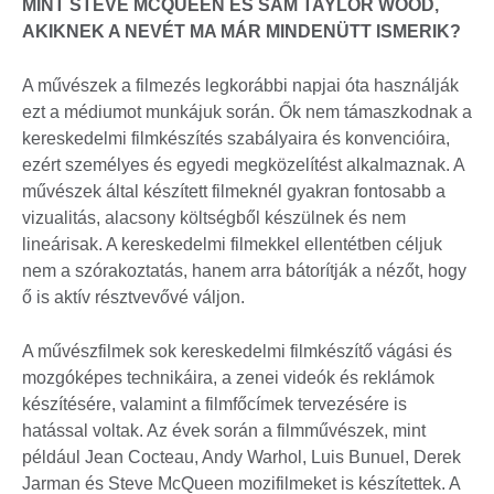
MINT STEVE MCQUEEN ÉS SAM TAYLOR WOOD,
AKIKNEK A NEVÉT MA MÁR MINDENÜTT ISMERIK?
A művészek a filmezés legkorábbi napjai óta használják
ezt a médiumot munkájuk során. Ők nem támaszkodnak a
kereskedelmi filmkészítés szabályaira és konvencióira,
ezért személyes és egyedi megközelítést alkalmaznak. A
művészek által készített filmeknél gyakran fontosabb a
vizualitás, alacsony költségből készülnek és nem
lineárisak. A kereskedelmi filmekkel ellentétben céljuk
nem a szórakoztatás, hanem arra bátorítják a nézőt, hogy
ő is aktív résztvevővé váljon.
A művészfilmek sok kereskedelmi filmkészítő vágási és
mozgóképes technikáira, a zenei videók és reklámok
készítésére, valamint a filmfőcímek tervezésére is
hatással voltak. Az évek során a filmművészek, mint
például Jean Cocteau, Andy Warhol, Luis Bunuel, Derek
Jarman és Steve McQueen mozifilmeket is készítettek. A