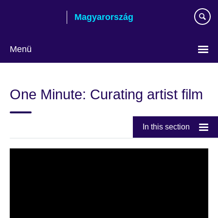
Skip
Magyarország
to
main
content
Menü
Válasszon
nyelvet!
One Minute: Curating artist film
In this section