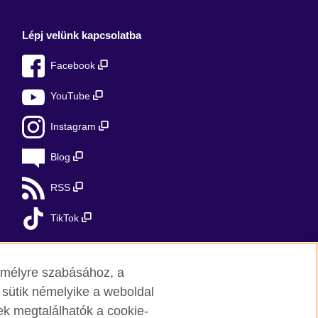
Lépj velünk kapcsolatba
Facebook
YouTube
Instagram
Blog
RSS
TikTok
zemélyre szabásához, a
sütik némelyike a weboldal
k megtalálhatók a cookie-