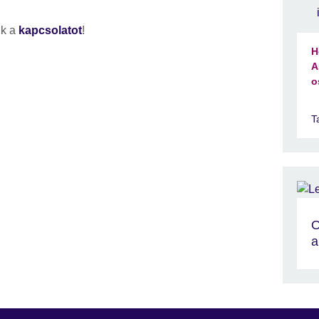
nk a
kapcsolatot
!
H
A
o
T
O
a