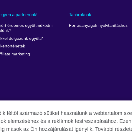
egyen a partnerünk!
Tanároknak
iért érdemes együttműködni
Forrásanyagok nyelvtanításhoz
elünk?
ikkel dolgozunk együtt?
ikertörténetek
ffiliate marketing
ik féltől származó sütiket használunk a webtartalom s
ások elemzéséhez és a reklámok testreszabásához. Ezen 
 mások az Ön hozzájárulását igénylik. További részlete
mi szabályzat
Cookie
Honlaptérkép