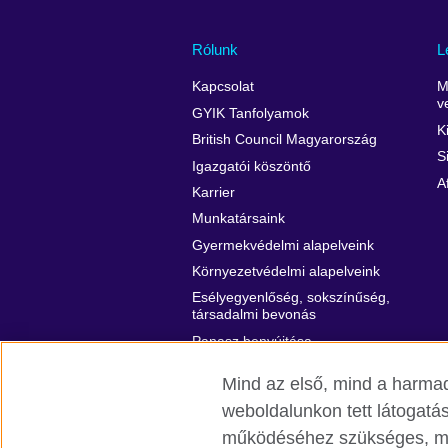
Rólunk
L
Kapcsolat
M
v
GYIK Tanfolyamok
K
British Council Magyarország
S
Igazgatói köszöntő
A
Karrier
Munkatársaink
Gyermekvédelmi alapelveink
Környezetvédelmi alapelveink
Esélyegyenlőség, sokszínűség,
társadalmi bevonás
Panasz benyújtása
Mind az első, mind a harmad
weboldalunkon tett látogat
működéséhez szükséges, míg
British Council világszerte
Adatvédel