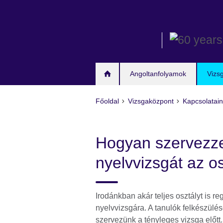
Skip
to
main
content
Angoltanfolyamok
Vizs
Főoldal
Vizsgaközpont
Kapcsolatain
Hogyan szervezz
nyelvvizsgát az o
Irodánkban akár teljes osztályt is 
nyelvvizsgára. A tanulók felkészülé
szervezünk a tényleges vizsga előtt.