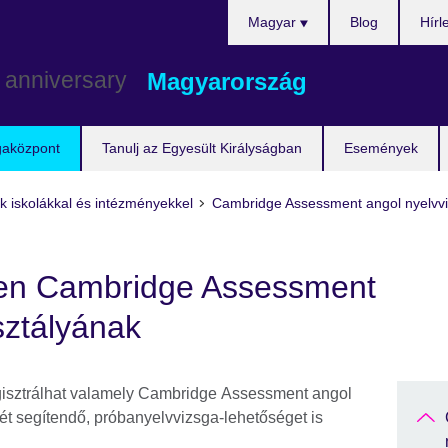
Válasszon
Magyar
Blog
Hírl
nyelvet!
Magyarország
gaközpont
Tanulj az Egyesült Királyságban
Események
k iskolákkal és intézményekkel
Cambridge Assessment angol nyelvvi
en Cambridge Assessment
sztályának
regisztrálhat valamely Cambridge Assessment angol
sét segítendő, próbanyelvvizsga-lehetőséget is