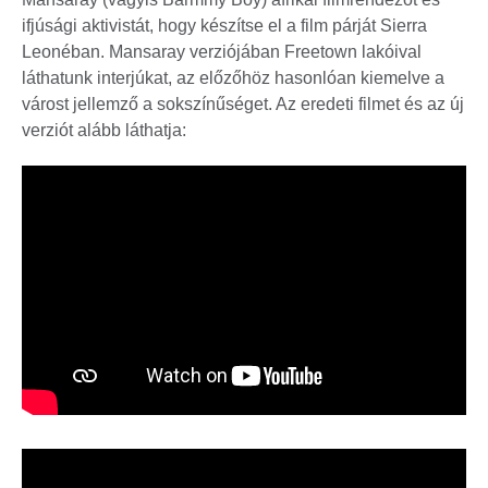
ifjúsági aktivistát, hogy készítse el a film párját Sierra
Leonéban. Mansaray verziójában Freetown lakóival
láthatunk interjúkat, az előzőhöz hasonlóan kiemelve a
várost jellemző a sokszínűséget. Az eredeti filmet és az új
verziót alább láthatja: