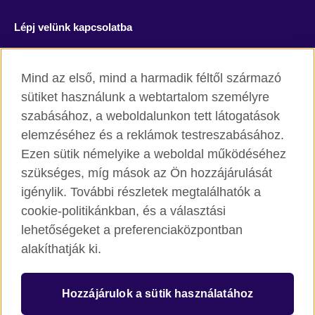
Lépj velünk kapcsolatba
Facebook
YouTube
Mind az első, mind a harmadik féltől származó
Instagram
Blog
sütiket használunk a webtartalom személyre
szabásához, a weboldalunkon tett látogatások
RSS
TikTok
elemzéséhez és a reklámok testreszabásához.
Ezen sütik némelyike a weboldal működéséhez
szükséges, míg mások az Ön hozzájárulását
igénylik. További részletek megtalálhatók a
British Council világszerte
cookie-politikánkban, és a választási
Adatvédelmi szabályzat
lehetőségeket a preferenciaközpontban
Cookie
alakíthatják ki.
Honlaptérkép
Hozzájárulok a sütik használatához
© 2026 British Council
The United Kingdom’s international organisation for cultural