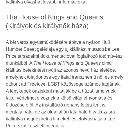
kattintva olvashat további információkat.
The House of Kings and Queens
(Királyok és királynők háza)
A két város együttműködésére építve a nyáron Hull
Humber Street galériája egy új kiállítást mutatott be Lee
Price társadalmi dokumentációval foglalkozó fotóművész
munkáiból. A
The House of Kings and Queens
című
kiállítás betekintést nyújt az azonos nevű ház életébe,
amelynek tulajdonosa egy fiatal transznemű nő, és amely
otthont ad Freetown LGBT közössége számos tagjának.
A fényképek oázisként mutatják be a házat, amelynek
lakói védelmet élveznek a külső világ elnyomása és
üldözése elől. Az installáció néhány fotója fent is
megtalálható, de az oldal alján található hivatkozásra
kattintva megnézheti a filmeket, és elolvashatja a Lee
Price-szal készített interjút is.