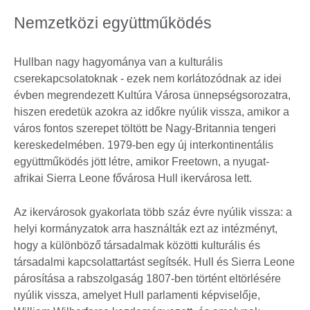
Nemzetközi együttműködés
Hullban nagy hagyománya van a kulturális
cserekapcsolatoknak - ezek nem korlátozódnak az idei
évben megrendezett Kultúra Városa ünnepségsorozatra,
hiszen eredetük azokra az időkre nyúlik vissza, amikor a
város fontos szerepet töltött be Nagy-Britannia tengeri
kereskedelmében. 1979-ben egy új interkontinentális
együttműködés jött létre, amikor Freetown, a nyugat-
afrikai Sierra Leone fővárosa Hull ikervárosa lett.
Az ikervárosok gyakorlata több száz évre nyúlik vissza: a
helyi kormányzatok arra használták ezt az intézményt,
hogy a különböző társadalmak közötti kulturális és
társadalmi kapcsolattartást segítsék. Hull és Sierra Leone
párosítása a rabszolgaság 1807-ben történt eltörlésére
nyúlik vissza, amelyet Hull parlamenti képviselője,