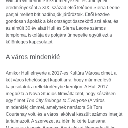
William Wilberforce kezdeményezett, és amelynek
eredményeként a XIX. század első felében Sierra Leone
partjai mellett brit hadihajók járőröztek. Ettől kezdve
gondosan ápolták a két országot összekötő szálakat, és
az elmúlt 30 év alatt Hull és Sierra Leone számos
temploma, iskolája és polgára ünnepelte együtt ezt a
különleges kapcsolatot.
A város mindenkié
Amikor Hull elnyerte a 2017-es Kultúra Városa címet, a
két város lehetőséget kapott arra, hogy már meglévő
kapcsolatuk a reflektorfénybe kerüljön. A Hull 2017
megbízta a Nova Studios filmvállalatot, hogy készítsen
egy filmet
The City Belongs to Everyone
(A város
mindenkié) címmel, amelynek narrátora Sir Tom
Courtenay volt, és a város lakóival készült számos interjút
tartalmazott. A szervezet az idén felkérte Lansana
Mansaray (vagyis Barmmy Boy) afrikai filmrendezőt és