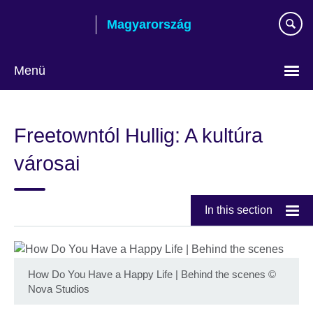
Skip
Magyarország
to
main
content
Menü
Válasszon
nyelvet!
Freetowntól Hullig: A kultúra
városai
In this section
How Do You Have a Happy Life | Behind the scenes
©
Nova Studios