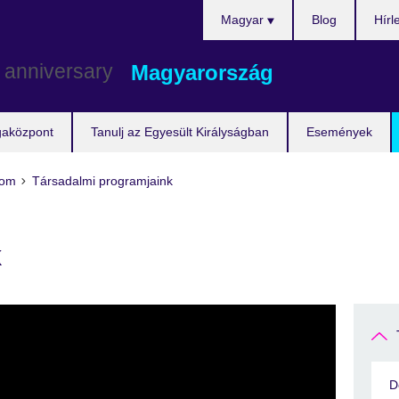
Válasszon
Magyar
Blog
Hírl
nyelvet!
Magyarország
gaközpont
Tanulj az Egyesült Királyságban
Események
lom
Társadalmi programjaink
k
D