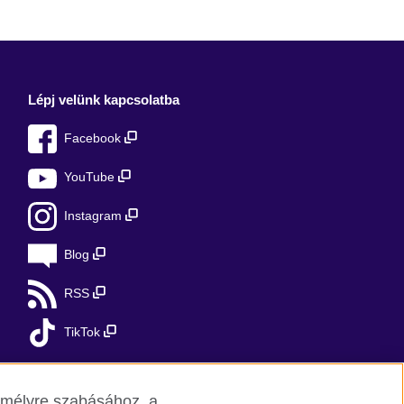
Lépj velünk kapcsolatba
Facebook
YouTube
Instagram
Blog
RSS
TikTok
zemélyre szabásához, a