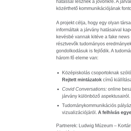
hatással lesznek a jövőnkre. A jár
közérthető kommunikációjának fonto
A projekt célja, hogy egy olyan tár
informáltak a járvány hatásaival kap
kevésbé vannak kitéve a fake news 
résztvevők tudományos eredmányek a
gondolkodásuk is fejlődik. A tudo
három fő eleme van:
Középiskolás csoportoknak szól
Rejtett mintázatok
című kiállítá
Covid Conversations
:
online besz
járvány különböző aspektusairól.
Tudománykommunikációs pályáza
vizualizációjáról.
A felhívás egy
Partnerek: Ludwig Múzeum – Kortá