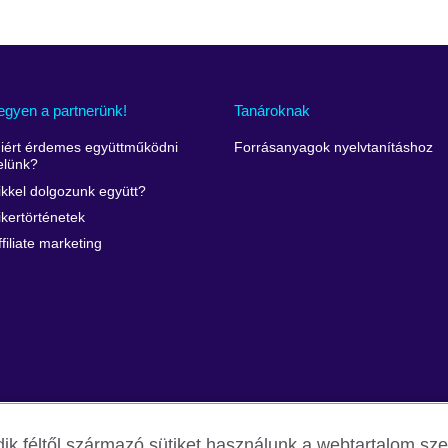
egyen a partnerünk!
Tanároknak
iért érdemes együttműködni
Forrásanyagok nyelvtanításhoz
elünk?
ikkel dolgozunk együtt?
ikertörténetek
ffiliate marketing
ik féltől származó sütiket használunk a webtartalom s