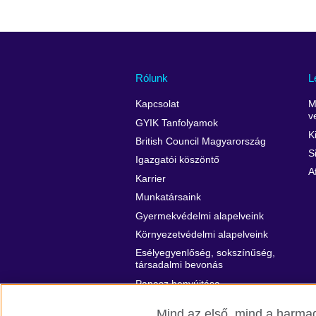
Rólunk
L
Kapcsolat
M
v
GYIK Tanfolyamok
K
British Council Magyarország
S
Igazgatói köszöntő
A
Karrier
Munkatársaink
Gyermekvédelmi alapelveink
Környezetvédelmi alapelveink
Esélyegyenlőség, sokszínűség,
társadalmi bevonás
Panasz benyújtása
Mind az első, mind a harmad