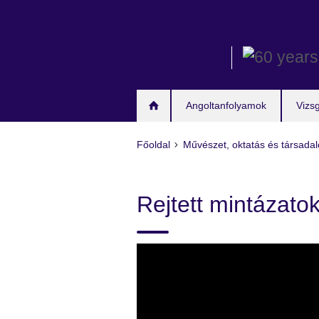
Skip
to
main
content
Angoltanfolyamok
Vizs
Főoldal
Művészet, oktatás és társada
Rejtett mintázato