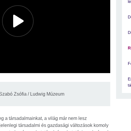
l
D
D
R
F
E
t
 Szabó Zsófia / Ludwig Múzeum
eg a társadalmainkat, a világ már nem lesz
a jelenlegi társadalmi és gazdasági változások komoly