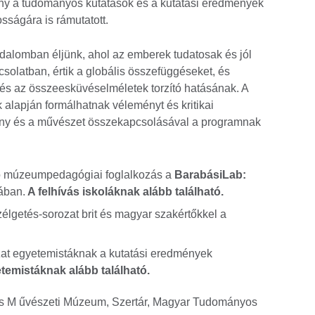
vány a tudományos kutatások és a kutatási eredmények
sságára is rámutatott.
sadalomban éljünk, ahol az emberek tudatosak és jól
csolatban, értik a globális összefüggéseket, és
és az összeesküvéselméletek torzító hatásának. A
lapján formálhatnak véleményt és kritikai
mány és a művészet összekapcsolásával a programnak
ó múzeumpedagógiai foglalkozás a
BarabásiLab:
sában.
A felhívás iskoláknak alább található.
élgetés-sorozat brit és magyar szakértőkkel a
t egyetemistáknak a kutatási eredmények
etemistáknak alább található.
rs M űvészeti Múzeum, Szertár, Magyar Tudományos