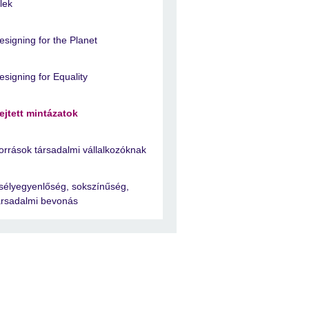
élek
esigning for the Planet
esigning for Equality
ejtett mintázatok
orrások társadalmi vállalkozóknak
sélyegyenlőség, sokszínűség,
ársadalmi bevonás