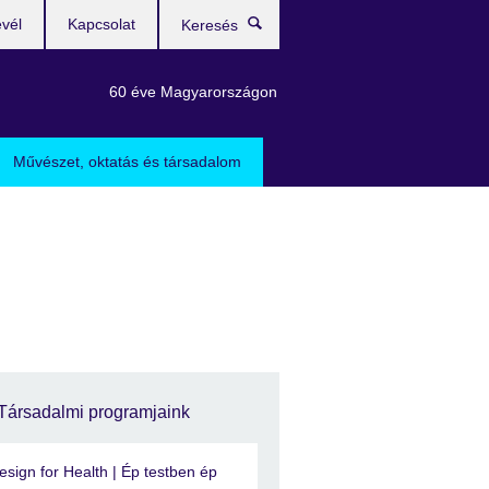
evél
Kapcsolat
Keresés
60 éve Magyarországon
Művészet, oktatás és társadalom
Társadalmi programjaink
esign for Health | Ép testben ép