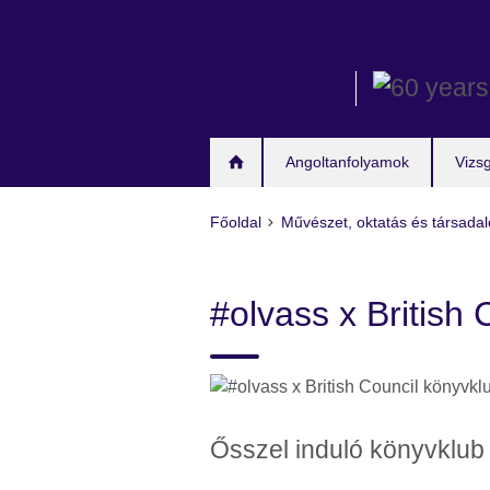
Skip
to
main
content
Angoltanfolyamok
Vizs
Főoldal
Művészet, oktatás és társada
#olvass x British
Ősszel induló könyvklub