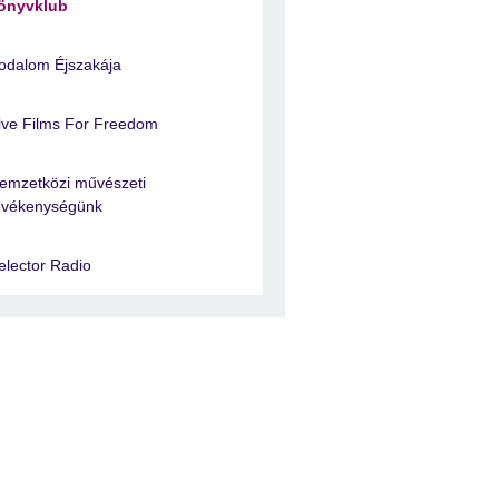
önyvklub
rodalom Éjszakája
ive Films For Freedom
emzetközi művészeti
evékenységünk
elector Radio