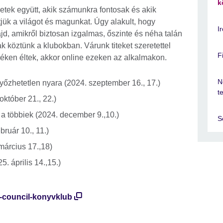
k
etek együtt, akik számunkra fontosak és akik
jük a világot és magunkat. Úgy alakult, hogy
I
jd, amikről biztosan izgalmas, őszinte és néha talán
k köztünk a klubokban. Várunk titeket szeretettel
F
éken éltek, akkor online ezeken az alkalmakon.
N
győzhetetlen nyara (2024. szeptember 16., 17.)
t
któber 21., 22.)
, a többiek (2024. december 9.,10.)
S
bruár 10., 11.)
március 17.,18)
. április 14.,15.)
sh-council-konyvklub