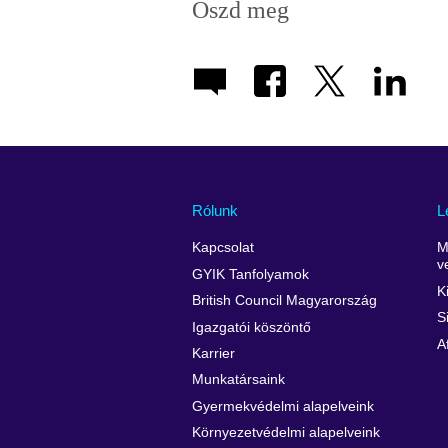
Oszd meg
Rólunk
L
Kapcsolat
M
v
GYIK Tanfolyamok
K
British Council Magyarország
S
Igazgatói köszöntő
A
Karrier
Munkatársaink
Gyermekvédelmi alapelveink
Környezetvédelmi alapelveink