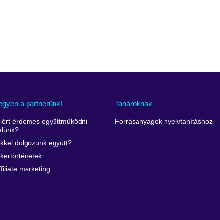
egyen a partnerünk!
Tanároknak
iért érdemes együttműködni
Forrásanyagok nyelvtanításhoz
elünk?
ikkel dolgozunk együtt?
ikertörténetek
ffiliate marketing