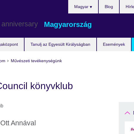
Válasszon
Magyar
Blog
Hírl
nyelvet!
Magyarország
gaközpont
Tanulj az Egyesült Királyságban
Események
lom
Művészeti tevékenységünk
 Council könyvklub
 Ott Annával
#