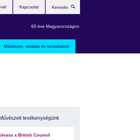
evél
Kapcsolat
Keresés
60 éve Magyarországon
Művészet, oktatás és társadalom
Művészeti tevékenységünk
olvass x British Council