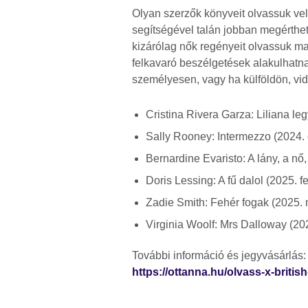
Olyan szerzők könyveit olvassuk vel
segítségével talán jobban megérthet
kizárólag nők regényeit olvassuk ma
felkavaró beszélgetések alakulhatna
személyesen, vagy ha külföldön, vid
Cristina Rivera Garza: Liliana le
Sally Rooney: Intermezzo (2024. o
Bernardine Evaristo: A lány, a nő
Doris Lessing: A fű dalol (2025. fe
Zadie Smith: Fehér fogak (2025. 
Virginia Woolf: Mrs Dalloway (2025
További információ és jegyvásárlás:
https://ottanna.hu/olvass-x-briti