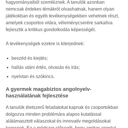
hagyományaiból szemléznek. A tanulók azonban
nemcsak érdekes témákról olvashatnak, hanem olyan
játékokban és egyéb tevékenységekben vehetnek részt,
amelyek csoportos vitára, véleménycserére sarkallva
fejlesztik a kritikus gondolkodás képességét.
A tevékenységek ezekre is kiterjednek:
beszéd és kiejtés;
hallás utáni értés, olvasás és írás;
nyelvtan és szókincs.
A gyermek magabiztos angolnyelv-
használatának fejlesztése
A tanulók életszerű feladatokat kapnak és csoportokban
dolgozva minden problémára alapos kutatással
alátámasztott válaszokat és innovatív megoldásokat
keresnek. Ez a módszer elősegíti, hogy amikor angolul