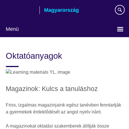
Skip
Magyarország
to
main
content
Menü
Válasszon
nyelvet!
Oktatóanyagok
Magazinok: Kulcs a tanuláshoz
Friss, izgalmas magazinjaink egész tanévben fenntartják
a gyermekek érdeklődését az angol nyelv iránt.
A magazinokat oktatási szakemberek állítják össze