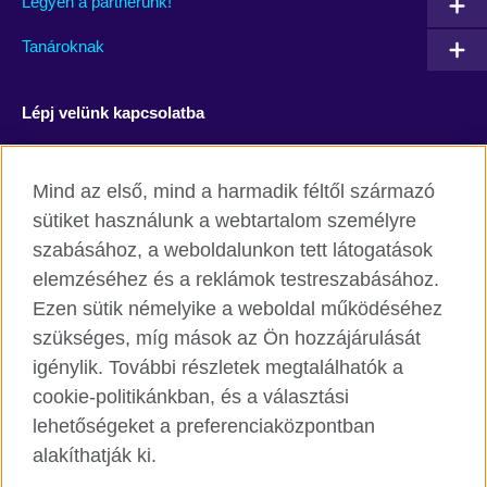
Legyen a partnerünk!
Tanároknak
Lépj velünk kapcsolatba
Facebook
YouTube
Mind az első, mind a harmadik féltől származó
Instagram
Blog
sütiket használunk a webtartalom személyre
szabásához, a weboldalunkon tett látogatások
RSS
TikTok
elemzéséhez és a reklámok testreszabásához.
Ezen sütik némelyike a weboldal működéséhez
szükséges, míg mások az Ön hozzájárulását
igénylik. További részletek megtalálhatók a
British Council világszerte
cookie-politikánkban, és a választási
Adatvédelmi szabályzat
lehetőségeket a preferenciaközpontban
Cookie
alakíthatják ki.
Honlaptérkép