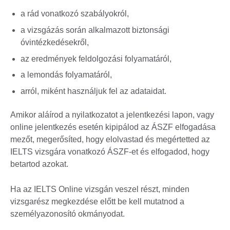
a rád vonatkozó szabályokról,
a vizsgázás során alkalmazott biztonsági
óvintézkedésekről,
az eredmények feldolgozási folyamatáról,
a lemondás folyamatáról,
arról, miként használjuk fel az adataidat.
Amikor aláírod a nyilatkozatot a jelentkezési lapon, vagy
online jelentkezés esetén kipipálod az ÁSZF elfogadása
mezőt, megerősíted, hogy elolvastad és megértetted az
IELTS vizsgára vonatkozó ÁSZF-et és elfogadod, hogy
betartod azokat.
Ha az IELTS Online vizsgán veszel részt, minden
vizsgarész megkezdése előtt be kell mutatnod a
személyazonosító okmányodat.