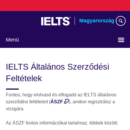
Skip
to
main
Magyarország
content
Menü
Válasszon
nyelvet!
IELTS Általános Szerződési
Feltételek
Fontos, hogy elolvasd és elfogadd az IELTS általános
szerződési feltételeit (
ÁSZF
), amikor regisztrálsz a
vizsgára.
Az ÁSZF fontos információkat tartalmaz, többek között: