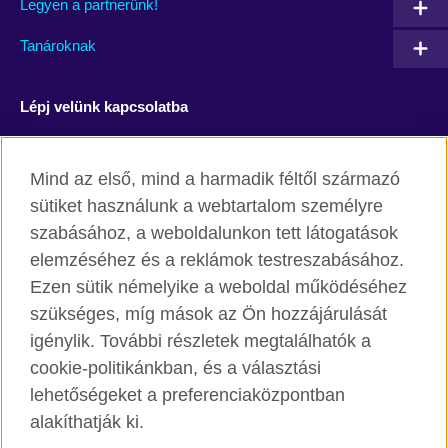
Legyen a partnerünk!
Tanároknak
Lépj velünk kapcsolatba
Facebook
YouTube
Mind az első, mind a harmadik féltől származó
Instagram
Blog
sütiket használunk a webtartalom személyre
szabásához, a weboldalunkon tett látogatások
RSS
TikTok
elemzéséhez és a reklámok testreszabásához.
Ezen sütik némelyike a weboldal működéséhez
szükséges, míg mások az Ön hozzájárulását
igénylik. További részletek megtalálhatók a
British Council világszerte
cookie-politikánkban, és a választási
Adatvédelmi szabályzat
lehetőségeket a preferenciaközpontban
Cookie
alakíthatják ki.
Honlaptérkép