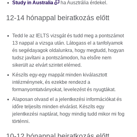
Study in Australia
ha Ausztrália érdekel.
12-14 hónappal beiratkozás előtt
Tedd le az IELTS vizsgát és tudd meg a pontszámot
13 nappal a vizsga után. Látogass el a tanfolyamok
és segédayagok oldalunkra, hogy megtudd, hogyan
tudsz javítani a pontszámodon, ha elsőre nem
sikerült az elvárt szintet elérned.
Készíts egy-egy mappát minden kiválasztott
intézménynek, és ezekbe rendezd a
formanyomtatványokat, levelezést és nyugtákat.
Alaposan olvasd el a jelentkezési információkat és
időre teljesíts minden elvárást. Készíts egy
jelentkezési naptárat, hogy mindig tudd mikor mi fog
történni.
10-12 hónappal beiratkozás előtt