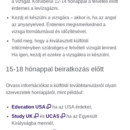
a vizsgát. Körülbelül 12-14 hónappal a felvételi előtt
érdemes a levizsgázni.
Kezdj el készülni a vizsgára – akkor is, ha az angol
az anyanyelved. Érdemes megismerkedned a
vizsga formátumával és időzítésével.
Tudd meg, hogy a kiválasztott külföldi
intézményben szükséges-e felvételi vizsgát tenned.
Ha igen, kezdj el ezekre a vizsgákra is készülni.
15-18 hónappal beiratkozás előtt
Olvass információkat a külföldi továbbtanulásról olyan
szervezetek honlapjáról, mint például:
Education USA
ha az USA érdekel,
Study UK
és
UCAS
ha az Egyesült
Királyságba mennél,