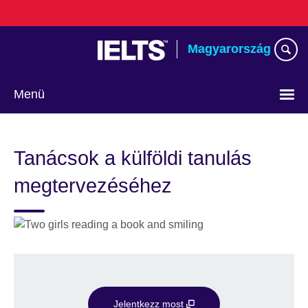
Skip
to
main
Magyarország
content
Menü
Válasszon
nyelvet!
Tanácsok a külföldi tanulás
megtervezéséhez
Jelentkezz most